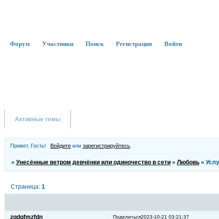
Форум
Участники
Поиск
Регистрация
Войти
Активные темы
Привет, Гость!
Войдите
или
зарегистрируйтесь
.
»
Унесённые ветром девчёнки или одиночество в сети
»
Любовь
»
Услу
Страница:
1
zqdgfmzfdn
Поделиться
2023-10-21 03:21:37