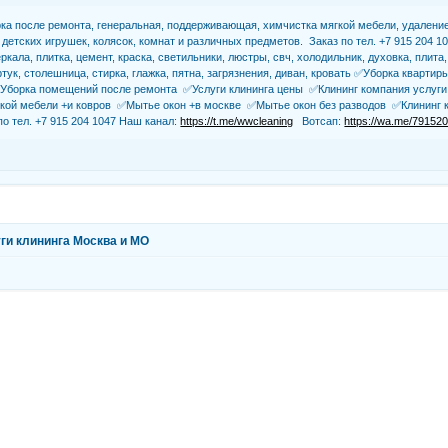
ка после ремонта, генеральная, поддерживающая, химчистка мягкой мебели, удаление
детских игрушек, колясок, комнат и различных предметов. Заказ по тел. +7 915 204 1
еркала, плитка, цемент, краска, светильники, люстры, свч, холодильник, духовка, плит
ртук, столешница, стирка, глажка, пятна, загрязнения, диван, кровать ✅Уборка квар
✅Уборка помещений после ремонта ✅Услуги клининга цены ✅Клининг компания услуг
кой мебели +и ковров ✅Мытье окон +в москве ✅Мытье окон без разводов ✅Клининг к
о тел. +7 915 204 1047 Наш канал:
https://t.me/wwcleaning
Вотсап:
https://wa.me/79152
ги клининга Москва и МО