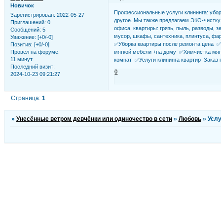
Новичок
Профессиональные услуги клининга: убор
Зарегистрирован
: 2022-05-27
другое. Мы также предлагаем ЭКО-чистку 
Приглашений:
0
офиса, квартиры: грязь, пыль, разводы, з
Сообщений:
5
мусор, шкафы, сантехника, плинтуса, фа
Уважение:
[+0/-0]
✅Уборка квартиры после ремонта цена 
Позитив:
[+0/-0]
мягкой мебели +на дому ✅Химчистка мяг
Провел на форуме:
11 минут
комнат ✅Услуги клининга квартир Заказ п
Последний визит:
0
2024-10-23 09:21:27
Страница:
1
»
Унесённые ветром девчёнки или одиночество в сети
»
Любовь
»
Услу