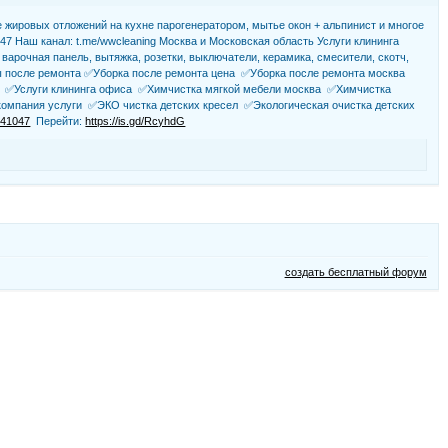
 жировых отложений на кухне парогенератором, мытье окон + альпинист и многое
047 Наш канал: t.me/wwcleaning Москва и Московская область Услуги клининга
а, варочная панель, вытяжка, розетки, выключатели, керамика, смесители, скотч,
тиры после ремонта ✅Уборка после ремонта цена ✅Уборка после ремонта москва
и ✅Услуги клининга офиса ✅Химчистка мягкой мебели москва ✅Химчистка
омпания услуги ✅ЭКО чистка детских кресел ✅Экологическая очистка детских
041047
Перейти:
https://is.gd/RcyhdG
создать бесплатный форум