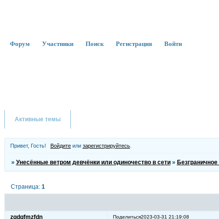
Форум
Участники
Поиск
Регистрация
Войти
Активные темы
Привет, Гость!
Войдите
или
зарегистрируйтесь
.
»
Унесённые ветром девчёнки или одиночество в сети
»
Безграничное
Страница:
1
zqdgfmzfdn
Поделиться
2023-03-31 21:19:08