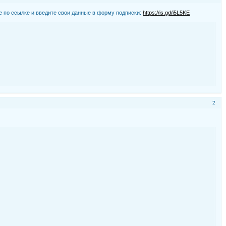
е по ссылке и введите свои данные в форму подписки:
https://is.gd/i5L5KE
2