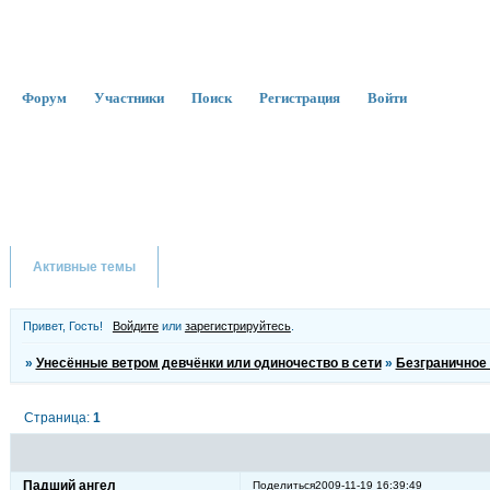
Форум
Участники
Поиск
Регистрация
Войти
Активные темы
Привет, Гость!
Войдите
или
зарегистрируйтесь
.
»
Унесённые ветром девчёнки или одиночество в сети
»
Безграничное
Страница:
1
Падший ангел
Поделиться
2009-11-19 16:39:49