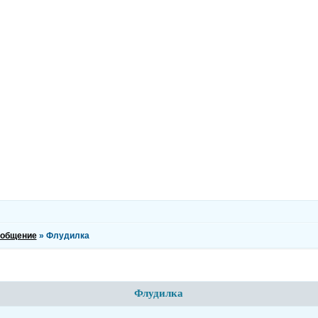
 общение
»
Флудилка
Флудилка